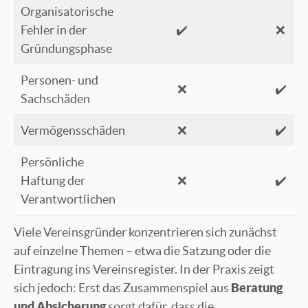
Organisatorische
Fehler in der
✔️
❌
Gründungsphase
Personen- und
❌
✔️
Sachschäden
Vermögensschäden
❌
✔️
Persönliche
Haftung der
❌
✔️
Verantwortlichen
Viele Vereinsgründer konzentrieren sich zunächst
auf einzelne Themen – etwa die Satzung oder die
Eintragung ins Vereinsregister. In der Praxis zeigt
sich jedoch: Erst das Zusammenspiel aus
Beratung
und Absicherung
sorgt dafür, dass die