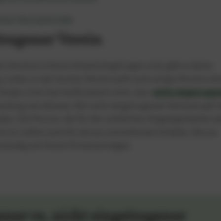
einen Vorstand mehr
tragener Verein
 Vereine in Deutschland eingetragen sind, gibt es keine
g, sodass in der bunten Vereinswelt auch einige Vereine oh
 finden sind. Das heißt jedoch nicht, dass
nicht eingetrage
ützig sein können. Bei nicht eingetragenen Vereinen gilt 
en. Die Person, die für die rechtlichen Angelegenheiten d
h ist, haftet auch für daraus entstehende Schäden. Besser
llständig mit ihrem Privatvermögen.
ner vs. nicht eingetragener