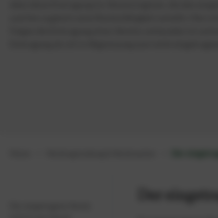
eben diese Eintragung ins Vereinsregister, die den ein
und ihm zugleich seine Rechtsfähigkeit verleiht. Hier e
Folgen die Eintragung eines Vereins verbunden ist und 
Eintragung als e.V. in Abgrenzung zum nicht eingetragen
Home
Vereinsgründung & Vereinsarten
Der eingetra
Der eingetra
Der eingetragene Verein
(e.V.) & sein Zweck