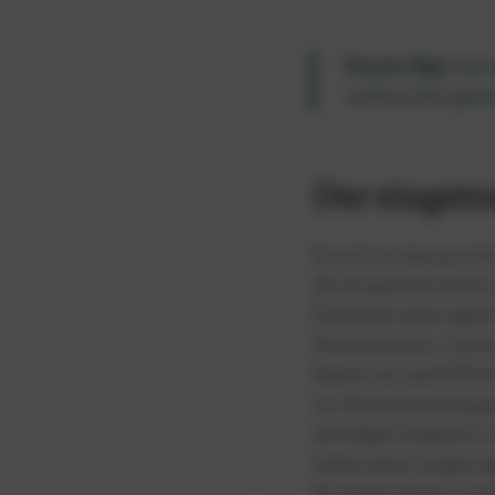
Praxis-Tipp
: Sie
rechtssicher gesta
Der eingetra
Ein e.V. ist eine jur
die ein gemeinsames 
Einzelpersonen agier
Vereinsnamen. Und al
Rechte als auch Pflic
zur Verantwortung ge
als Kläger fungieren
haften beim eingetrag
Privatvermögen, sonde