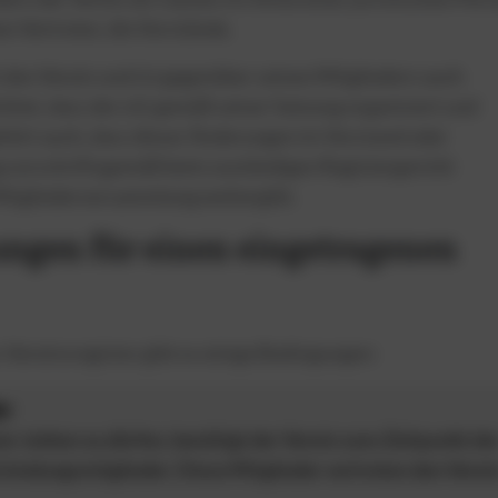
en Vertreter, die Vorstände.
 den Verein und ist gegenüber seinen Mitgliedern auch
htet, dass der e.V. gemäß seiner Satzung organisiert und
ehört auch, dass dieser Änderungen im Vorstand oder
g vorschriftsgemäß beim zuständigen Registergericht
 Mitgliederversammlung weitergibt.
ngen für einen eingetragenen
s Vereinsregister gibt es einige Bedingungen:
er
r stehen zu dürfen, benötigt der Verein zum Zeitpunkt de
ründungsmitglieder. Diese Mitglieder vertreten den Verei