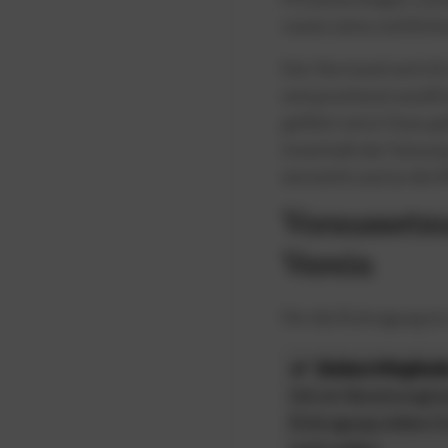
sowie seine rechtlich
Der Vorstand vertritt
entsprechend verpflic
geführt wird. Dazu g
innerhalb der Satzun
einreicht und an die
Voraussetzu
Verein
Für die Eintragung in
Sieben Mitglied
Um im Vereinsregiste
Eintragung sieben G