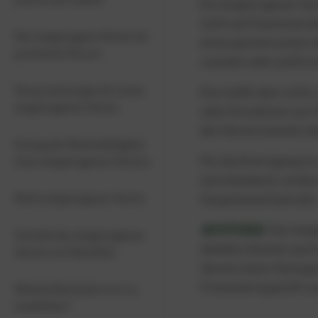
Ein eingetragener Ver
nicht auf Gewinnerzie
Der eingetragene Verein als
einen gemeinsamen ide
juristische Person
sozialen oder politis
Voraussetzungen für einen
Das heißt aber nicht,
eingetragenen Verein
oder Einnahmen aus V
des Vereinszwecks di
Entzug der Rechtsfähigkeit
Für die Eintragung in
eines eingetragenen Vereins
entscheidend, sonder
Nicht eingetragener Verein
Hauptzweck betreibt
ACHTUNG
: Der ein
Vorteile des eingetragenen
ideellen Zwecks auch
Vereins im Überblick
Vereins beim Amtsger
Finanzamt geprüft un
Welche Rechtsform ist zu
empfehlen?