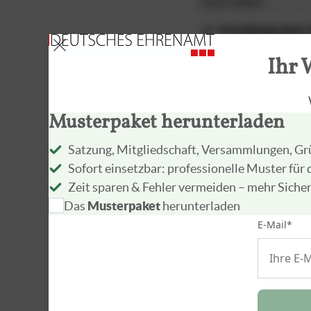
nach außen.
Erstellung einer
In der Satzung muss
Ihr 
des Vereins, der Zwe
Beiträgen, zur Mitgl
außerdem Angaben z
Musterpaket herunterladen
Absicht zur Eintragu
Satzung, Mitgliedschaft, Versammlungen, G
Ideeller Zweck
Sofort einsetzbar: professionelle Muster für
Dieser ideelle Zweck
Zeit sparen & Fehler vermeiden – mehr Siche
wohltätige, künstler
Das
Musterpaket
herunterladen
ohne wirtschaftlich
E-Mail*
Anmeldung
Zur Anmeldung durch
Bestellung vom Vors
Ein Registerbescheid 