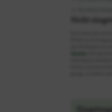
Der Verein hat k
Nicht einge
Auch wenn die meisten
Pflicht zur Eintragun
das Anhängsel e.V. zu
Vereine
nicht gemeinn
Haftung des Handelnd
Vereins verantwortlic
gesagt, sie haftet vo
Eingetrage