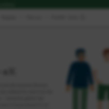
r Haftung.
Kontakt
Ratgeber
Über uns
Suche
 e.V.
e sich die meisten Vereine
d, das aufkommt, wenn wir die
n – immerhin gehört der
men in Deutschland. Es ist