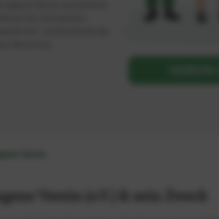
getragenen Verein auszeichnet
rfahren Sie, mit welchen
welche Vor- und Nachteile die
en Verein hat.
gener Verein
gene Verein (e.V.) & sein Zweck