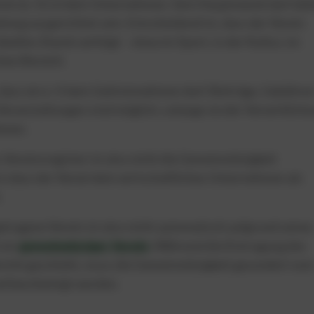
ein (e. V.) ist kein Unternehmen. Sein Hauptzweck darf dah
lung ausgerichtet sein. Entscheidend ist, dass der Verein
ellen Zweck verfolgt – etwa im Sport, in der Kultur, im
chen Bereich.
 dass ein e. V. kein Geld einnehmen darf. Beiträge, Gebühre
eranstaltungen sind möglich, solange sie der Verwirklich
enen.
s Vereinsregister ist also nicht die Gemeinnützigkeit
n dass der Verein kein wirtschaftliches Unternehmen als
.
getragene Verein ist also nicht automatisch aufgrund seines
 ein
gemeinnütziger Verein
. Während die Eintragung des
icht geschieht, muss die Gemeinnützigkeit gesondert vo
d bescheinigt werden.