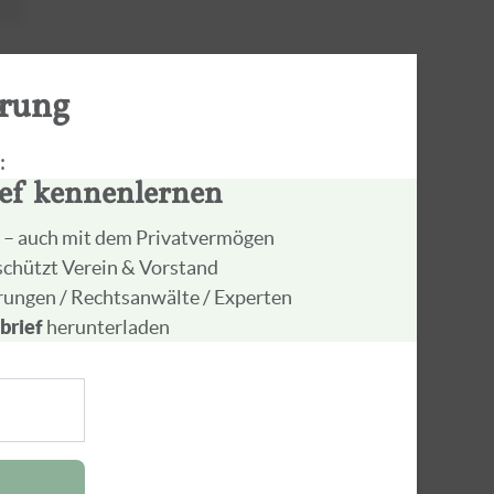
hrung
:
ief kennenlernen
n – auch mit dem Privatvermögen
schützt Verein & Vorstand
rungen / Rechtsanwälte / Experten
brief
herunterladen
e