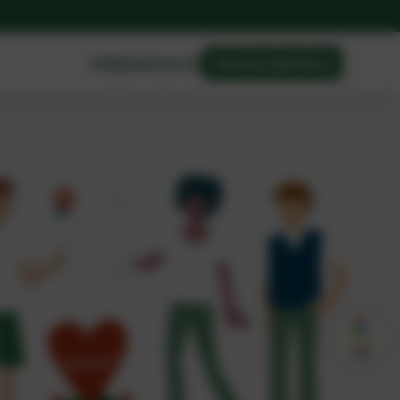
Mitgliederportal
Vereine absichern
4,8