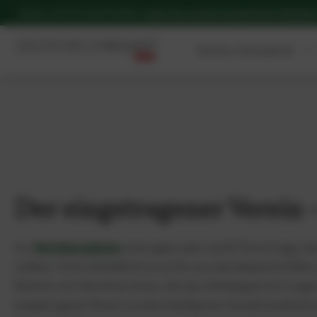
Verein und Vorstand haften:
Lesen Sie unseren kostenfreien Ratgebe
Vereins-Schutzbrief
Der eingetragener Verein –
Ins
Vereinsregister
eintragen oder nicht? Eine Frage, di
stellen. Und schließlich ist es für uns das bekannte Bil
Namen von Vereinen lesen, die das Anhängsel e.V. trage
eingetragene Verein zu den häufigsten Gesellschaftsfor